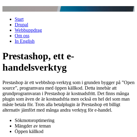
Jump to navigation
Start
Drupal
Webbuppdrag
Om oss
In English
Prestashop, ett e-
handelsverktyg
Prestashop är ett webbshop-verktyg som i grunden bygger på ”Open
source”, programvara med öppen källkod. Detta innebär att
grundprogramvaran i Prestashop är kostnadsfritt. Det finns många
plugin som även de är kostnadsfria men också en hel del som man
måste betala för. Trots alla betalplugin är Prestashop ett billigt
alternativ jämfört med många andra verktyg för e-handel.
Sökmotoroptimering
Mängder av teman
Öppen källkod